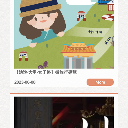
【她說∙大甲∙女子路】微旅行導覽
2023-06-08
More