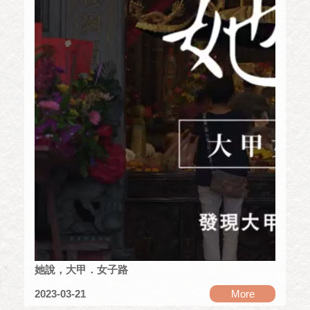
她說，大甲．女子路
2023-03-21
More