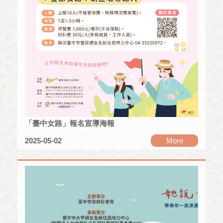
「臺中女路」報名宣導海報
2025-05-02
More