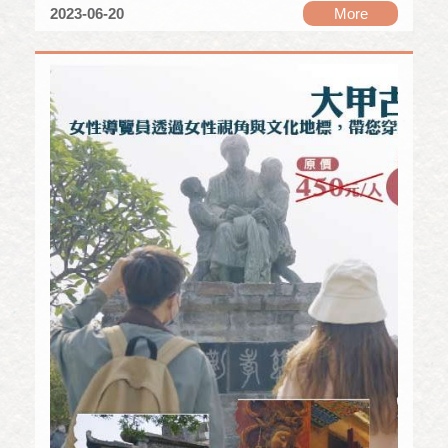
2023-06-20
More