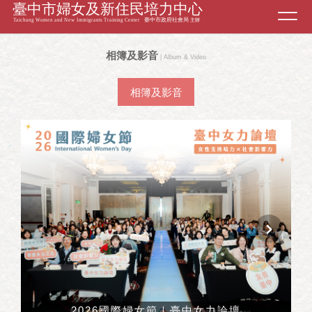
Toggl
navig
相簿及影音
| Album & Video
相簿及影音
2026國際婦女節｜臺中女力論壇
1