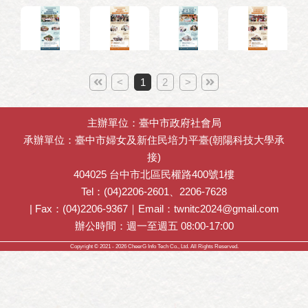
<
1
2
>
主辦單位：臺中市政府社會局
承辦單位：臺中市婦女及新住民培力平臺(朝陽科技大學承
接)
404025 台中市北區民權路400號1樓
Tel：(04)2206-2601、2206-7628
| Fax：(04)2206-9367｜Email：twnitc2024@gmail.com
辦公時間：週一至週五 08:00-17:00
Copyright © 2021 - 2026
CheerG
Info Tech Co., Ltd. All Rights Reserved.